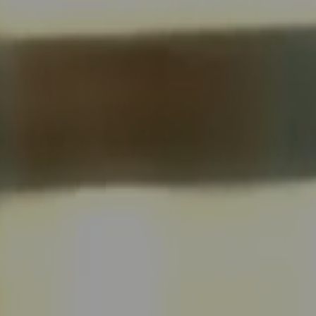
运动/户外
家居建材
3C数码
时装
奢品
美妆
快消
汽车