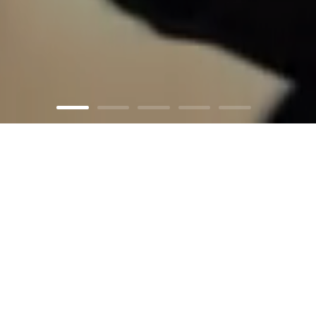
可持续 商业先行者
通过技术创新与前瞻式布局将可持续发展融入核心商业运
营当中，打造绿色生态全产业链，不断为各个利益相关方
2026/5/20
创造经济、环境和社会的综合价值。
宝尊电商2026Q1财报：战略加速期开
2026/4/23
门红，双引擎高质量增长共振